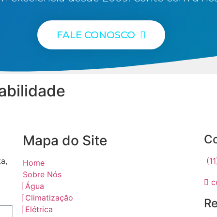
FALE CONOSCO
abilidade
Mapa do Site
Co
ta,
(1
Home
Sobre Nós
c
Água
Climatização
Re
Elétrica