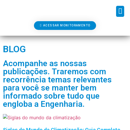
SOBRE NÓS
FALE CONOSCO
ACESSAR MONITORAMENTO
BLOG
Acompanhe as nossas
publicações. Traremos com
recorrência temas relevantes
para você se manter bem
informado sobre tudo que
engloba a Engenharia.
Siglas do Mundo da Climatização: Guia Completo